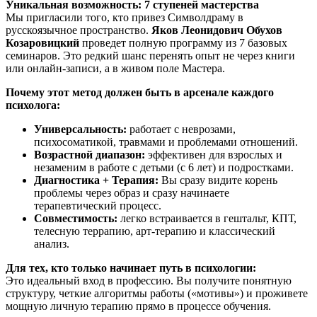
Уникальная возможность: 7 ступеней мастерства
Мы пригласили того, кто привез Символдраму в
русскоязычное пространство.
Яков Леонидович Обухов
Козаровицкий
проведет полную программу из 7 базовых
семинаров. Это редкий шанс перенять опыт не через книги
или онлайн-записи, а в живом поле Мастера.
Почему этот метод должен быть в арсенале каждого
психолога:
Универсальность:
работает с неврозами,
психосоматикой, травмами и проблемами отношений.
Возрастной диапазон:
эффективен для взрослых и
незаменим в работе с детьми (с 6 лет) и подростками.
Диагностика + Терапия:
Вы сразу видите корень
проблемы через образ и сразу начинаете
терапевтический процесс.
Совместимость:
легко встраивается в гештальт, КПТ,
телесную террапию, арт-терапию и классический
анализ.
Для тех, кто только начинает путь в психологии:
Это идеальный вход в профессию. Вы получите понятную
структуру, четкие алгоритмы работы («мотивы») и проживете
мощную личную терапию прямо в процессе обучения.